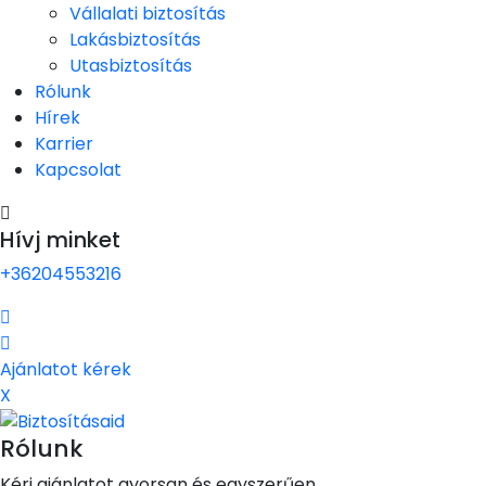
Vállalati biztosítás
Lakásbiztosítás
Utasbiztosítás
Rólunk
Hírek
Karrier
Kapcsolat
Hívj minket
+36204553216
Ajánlatot kérek
X
Rólunk
Kérj ajánlatot gyorsan és egyszerűen.