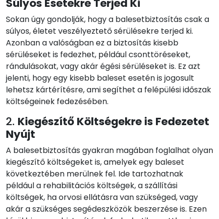
Súlyos Esetekre Terjed Ki
Sokan úgy gondolják, hogy a balesetbiztosítás csak a
súlyos, életet veszélyeztető sérülésekre terjed ki.
Azonban a valóságban ez a biztosítás kisebb
sérüléseket is fedezhet, például csonttöréseket,
rándulásokat, vagy akár égési sérüléseket is. Ez azt
jelenti, hogy egy kisebb baleset esetén is jogosult
lehetsz kártérítésre, ami segíthet a felépülési időszak
költségeinek fedezésében.
2.
Kiegészítő Költségekre is Fedezetet
Nyújt
A balesetbiztosítás gyakran magában foglalhat olyan
kiegészítő költségeket is, amelyek egy baleset
következtében merülnek fel. Ide tartozhatnak
például a rehabilitációs költségek, a szállítási
költségek, ha orvosi ellátásra van szükséged, vagy
akár a szükséges segédeszközök beszerzése is. Ezen