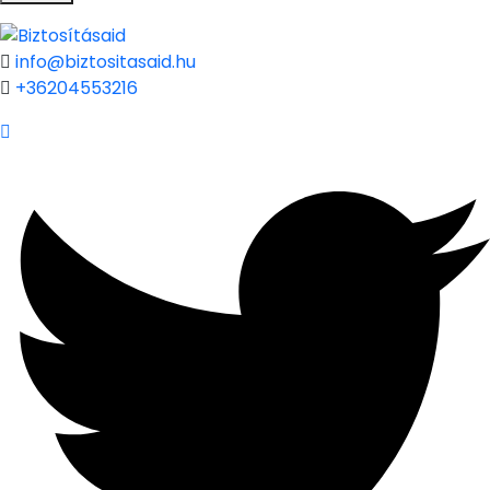
info@biztositasaid.hu
+36204553216